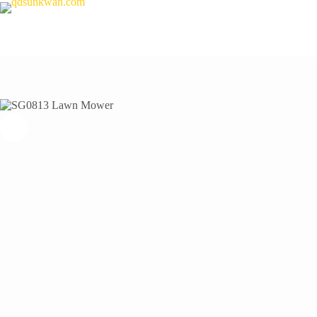
跳
过
内
容