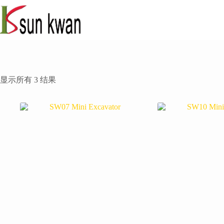
跳
过
内
容
显示所有 3 结果